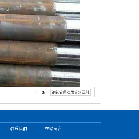
下一篇：
鋼花管與注漿管的區別
聯系我們
在線留言
-
-