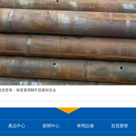
鋼花管壁厚：厚度選擇關乎質量與安全
產品中心
新聞中心
車間設備
資質榮譽
-
-
-
-