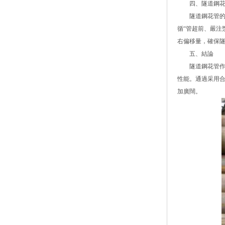
四、隧道鋼花
隧道鋼花管的施
循“管超前、嚴注
右偏移量，確保
五、結論
隧道鋼花管作為
性能。通過采用
加廣闊。