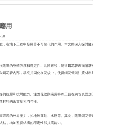
應用
:50
能，在地下工程中發揮著不可替代的作用。本文將深入探討
隧道鋼
強隧道的整體強度和穩定性。具體來說，隧道
鋼花管
表面附著有花
入鋼花管內部，填充并固化在花紋中，使得鋼花管與注漿材料形成
好的抗壓和抗彎能力。注漿花紋則采用特殊工藝在鋼管表面加工而
漿材料的密實度和均勻性。
環境的外界壓力，如地層運動、水壓等。其次，隧道鋼花管還能
結點，增加整個結構的穩定性和抗震能力。