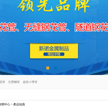
花管
注漿鋼管
超前小導管
新聞中心
>
產品知識